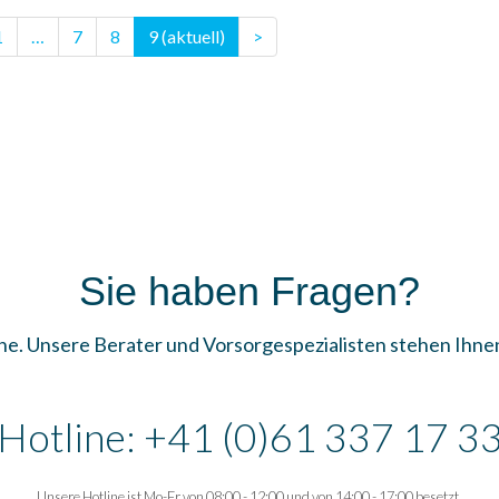
1
…
7
8
9
(aktuell)
>
Sie haben Fragen?
IHR
ne. Unsere Berater und Vorsorgespezialisten stehen Ihne
ZU
Hotline: +41 (0)61 337 17 3
LIE
Unsere Hotline ist Mo-Fr von 08:00 - 12:00 und von 14:00 - 17:00 besetzt.