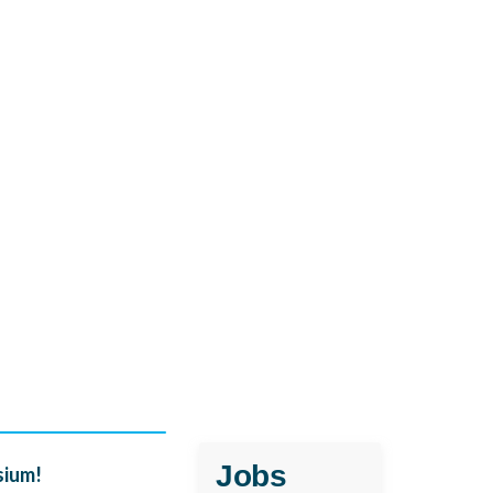
NS
ERMANENT
ITER.
Jobs
sium!