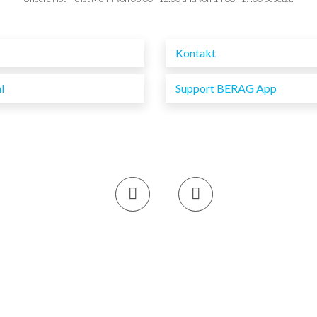
HE
Kontakt
l
Support BERAG App