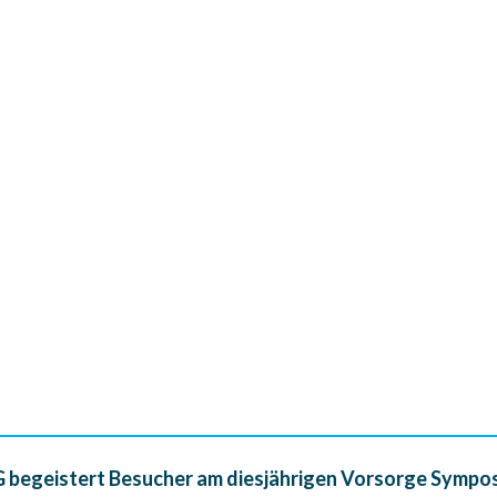
U
P
WE
begeistert Besucher am diesjährigen Vorsorge Sympo