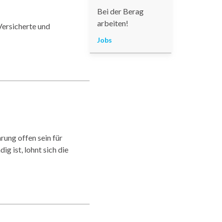
Bei der Berag
arbeiten!
Versicherte und
NSER
Jobs
ORIZONT
NNT KEINE
RENZEN.
rung offen sein für
g ist, lohnt sich die