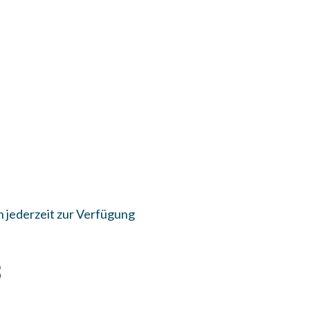
E
n jederzeit zur Verfügung
FRIEDENHEIT
3
GT UNS AM